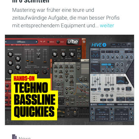
in 6 Schritten
Mastering war früher eine teure und
zeitaufwändige Aufgabe, die man besser Profis
mit entsprechendem Equipment und...
weiter
News