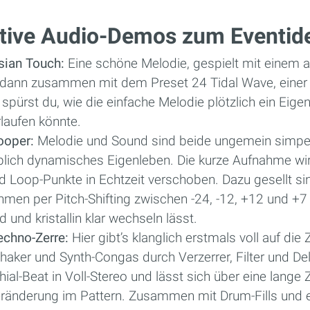
eative Audio-Demos zum Eventid
sian Touch:
Eine schöne Melodie, gespielt mit einem a
lt, dann zusammen mit dem Preset 24 Tidal Wave, eine
 spürst du, wie die einfache Melodie plötzlich ein Eige
laufen könnte.
ooper:
Melodie und Sound sind beide ungemein simpel
blich dynamisches Eigenleben. Die kurze Aufnahme wir
nd Loop-Punkte in Echtzeit verschoben. Dazu gesellt s
thmen per Pitch-Shifting zwischen -24, -12, +12 und 
und kristallin klar wechseln lässt.
chno-Zerre:
Hier gibt’s klanglich erstmals voll auf die
haker und Synth-Congas durch Verzerrer, Filter und De
al-Beat in Voll-Stereo und lässt sich über eine lange 
Veränderung im Pattern. Zusammen mit Drum-Fills und e