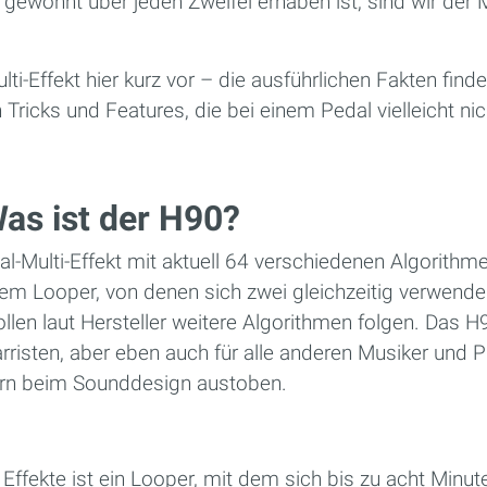
gewohnt über jeden Zweifel erhaben ist, sind wir der 
.
lti-Effekt hier kurz vor – die ausführlichen Fakten fin
Tricks und Features, die bei einem Pedal vielleicht nic
as ist der H90?
l-Multi-Effekt mit aktuell 64 verschiedenen Algorithme
inem Looper, von denen sich zwei gleichzeitig verwende
llen laut Hersteller weitere Algorithmen folgen. Das H90
tarristen, aber eben auch für alle anderen Musiker und 
ern beim Sounddesign austoben.
n Effekte ist ein Looper, mit dem sich bis zu acht Min