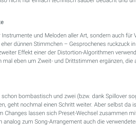
 also nicht nur einfach technisch sauber bedacht und 
te
ür Instrumente und Meloden aller Art, sondern auch für 
on eher dünnen Stimmchen – Gesprochenes ruckzuck in
weiter Effekt einer der Distortion-Algorithmen verwe
ern mal eben um Zweit- und Drittstimmen ergänzen, die
d schon bombastisch und zwei (bzw. dank Spillover sog
n, geht nochmal einen Schritt weiter. Aber selbst da i
am Changes lassen sich Preset-Wechsel zusammen mit
 analog zum Song-Arrangement auch die verwendeten 