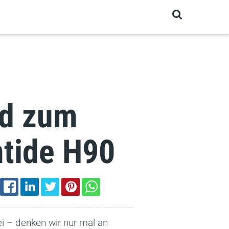
nd zum
ntide H90
EMAIL
FACEBOOK
LINKEDIN
TWITTER
PINTEREST
WHATSAPP
i – denken wir nur mal an