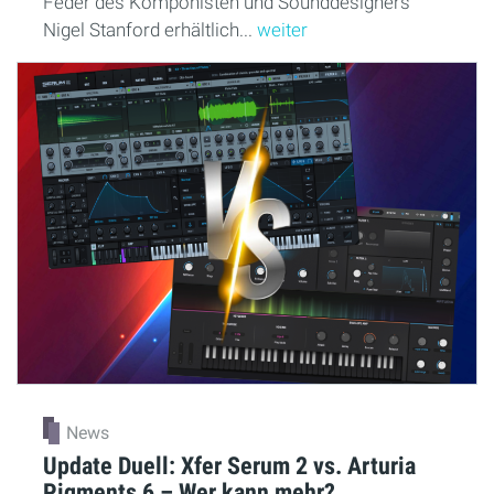
Feder des Komponisten und Sounddesigners
Nigel Stanford erhältlich...
weiter
News
Update Duell: Xfer Serum 2 vs. Arturia
Pigments 6 – Wer kann mehr?