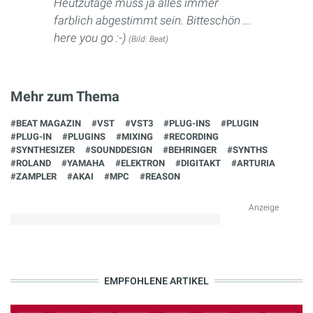
Heutzutage muss ja alles immer
farblich abgestimmt sein. Bitteschön ...
here you go :-)
(Bild: Beat)
Mehr zum Thema
#BEAT MAGAZIN
#VST
#VST3
#PLUG-INS
#PLUGIN
#PLUG-IN
#PLUGINS
#MIXING
#RECORDING
#SYNTHESIZER
#SOUNDDESIGN
#BEHRINGER
#SYNTHS
#ROLAND
#YAMAHA
#ELEKTRON
#DIGITAKT
#ARTURIA
#ZAMPLER
#AKAI
#MPC
#REASON
Anzeige
EMPFOHLENE ARTIKEL