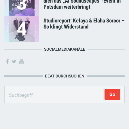
3
dich das „AI Soundscapes“-Event in
Potsdam weiterbringt
Studioreport: Kefaya & Elaha Soroor –
4
So klingt Widerstand
SOCIALMEDIAKANÄLE
BEAT DURCHSUCHEN