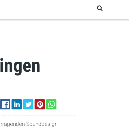
lingen
EMAIL
FACEBOOK
LINKEDIN
TWITTER
PINTEREST
WHATSAPP
orragenden ­Sounddesign