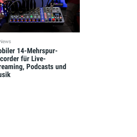
News
biler 14-Mehrspur-
corder für Live-
reaming, Podcasts und
sik