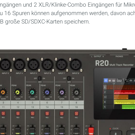
ingängen und 2 XLR/Klinke-Combo Eingängen für Mikrof
 zu 16 Spuren können aufgenommen werden, davon ach
1 TB große SD/SDXC-Karten speichern.