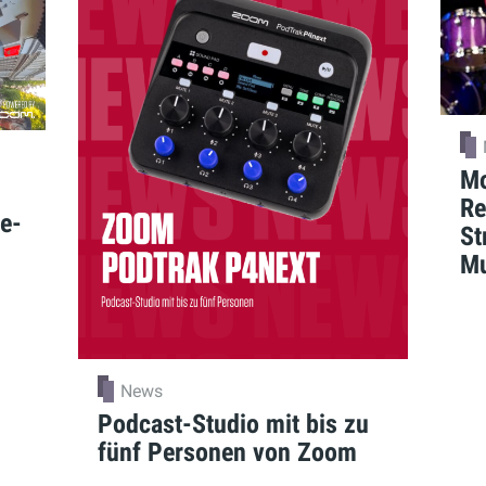
Mo
Re
le-
St
Mu
News
Podcast-Studio mit bis zu
fünf Personen von Zoom