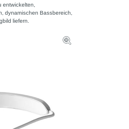
u entwickelten,
en, dynamischen Bassbereich,
ild liefern.
V-MODA Fo