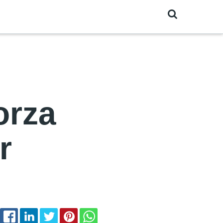
orza
r
EMAIL
FACEBOOK
LINKEDIN
TWITTER
PINTEREST
WHATSAPP