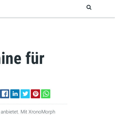
ine für
EMAIL
FACEBOOK
LINKEDIN
TWITTER
PINTEREST
WHATSAPP
k anbietet. Mit XronoMorph