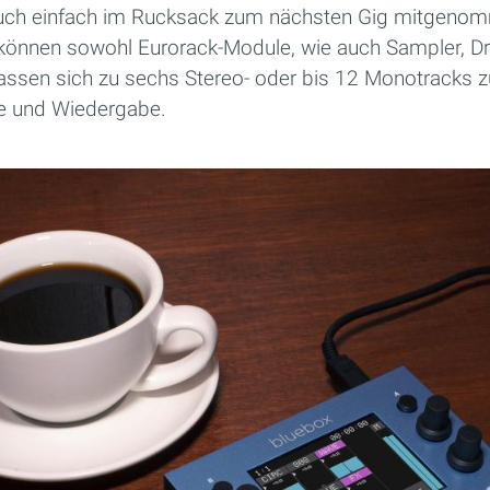
 auch einfach im Rucksack zum nächsten Gig mitgeno
können sowohl Eurorack-Module, wie auch Sampler, D
assen sich zu sechs Stereo- oder bis 12 Monotracks 
e und Wiedergabe.