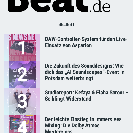
BELIEBT
DAW-Controller-System für den Live-
1
Einsatz von Asparion
Die Zukunft des Sounddesigns: Wie
2
dich das „AI Soundscapes“-Event in
Potsdam weiterbringt
Studioreport: Kefaya & Elaha Soroor –
3
So klingt Widerstand
Der leichte Einstieg in Immersives
4
Mixing: Die Dolby Atmos
Masterclass