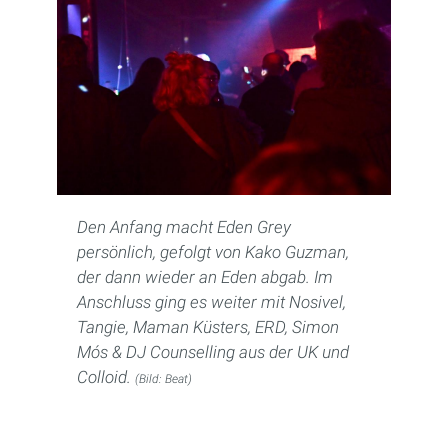
Den Anfang macht Eden Grey
persönlich, gefolgt von Kako Guzman,
der dann wieder an Eden abgab. Im
Anschluss ging es weiter mit Nosivel,
Tangie, Maman Küsters, ERD, Simon
Mós & DJ Counselling aus der UK und
Colloid.
(Bild: Beat)