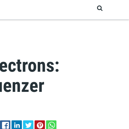
ectrons:
uenzer
EMAIL
FACEBOOK
LINKEDIN
TWITTER
PINTEREST
WHATSAPP