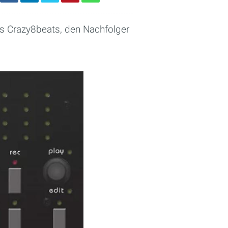
ns Crazy8beats, den Nachfolger