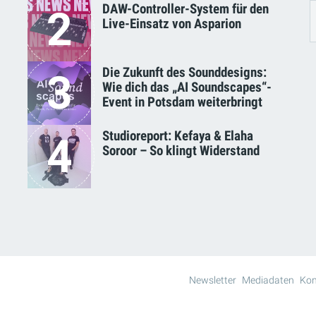
DAW-Controller-System für den
2
Live-Einsatz von Asparion
Die Zukunft des Sounddesigns:
3
Wie dich das „AI Soundscapes“-
Event in Potsdam weiterbringt
Studioreport: Kefaya & Elaha
4
Soroor – So klingt Widerstand
Newsletter
Mediadaten
Kon