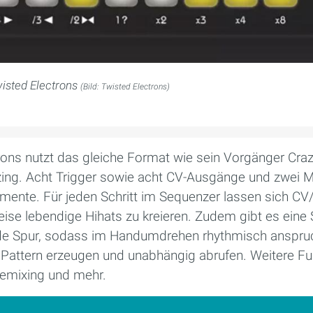
isted Electrons
(Bild: Twisted Electrons)
ons nutzt das gleiche Format wie sein Vorgänger Crazy
ing. Acht Trigger sowie acht CV-Ausgänge und zwei M
mente. Für jeden Schritt im Sequenzer lassen sich C
se lebendige Hihats zu kreieren. Zudem gibt es eine
jede Spur, sodass im Handumdrehen rhythmisch anspruc
6 Pattern erzeugen und unabhängig abrufen. Weitere Fu
Remixing und mehr.