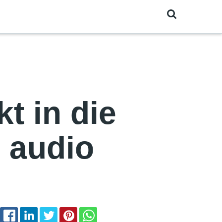
t in die
l audio
EMAIL
FACEBOOK
LINKEDIN
TWITTER
PINTEREST
WHATSAPP