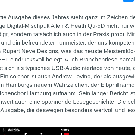
 dritte Ausgabe dieses Jahres steht ganz im Zeichen 
 Digital-Mischpult Allen & Heath Qu-5D nicht nur 
digt, sondern tatsächlich auch in der Praxis probt. M
und ein befreundeter Tonmeister, der uns kompetent 
 Rupert Neve Designs, was das neuste Meisterstück
ET eindrucksvoll belegt. Auch Branchenriese Yama
sich als typisches USB-Audiointerface von heute,
Ein solcher ist auch Andrew Levine, der als ausgewie
in Hamburgs neuem Wahrzeichen, der Elbphilharmon
henchor Hamburg aufnahm. Sein langer Bericht ist 
hrwert auch eine spannende Lesegeschichte. Die be
 Ausgabe, die deswegen besonders wertvoll und lese