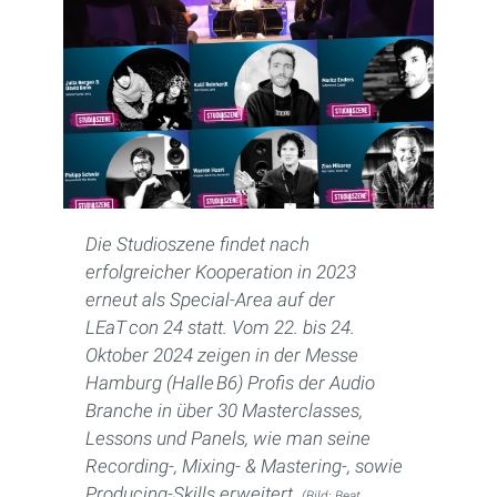
Die Studioszene findet nach
erfolgreicher Kooperation in 2023
erneut als Special-Area auf der
LEaT con 24 statt. Vom 22. bis 24.
Oktober 2024 zeigen in der Messe
Hamburg (Halle B6) Profis der Audio
Branche in über 30 Masterclasses,
Lessons und Panels, wie man seine
Recording-, Mixing- & Mastering-, sowie
Producing-Skills erweitert.
(Bild: Beat,