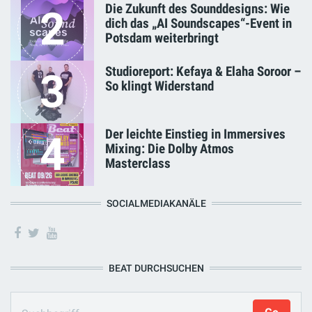
Die Zukunft des Sounddesigns: Wie
2
dich das „AI Soundscapes“-Event in
Potsdam weiterbringt
Studioreport: Kefaya & Elaha Soroor –
3
So klingt Widerstand
Der leichte Einstieg in Immersives
4
Mixing: Die Dolby Atmos
Masterclass
SOCIALMEDIAKANÄLE
BEAT DURCHSUCHEN