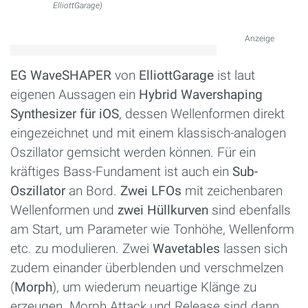
ElliottGarage)
Anzeige
EG WaveSHAPER
von
ElliottGarage
ist laut
eigenen Aussagen ein
Hybrid Wavershaping
Synthesizer für iOS
, dessen Wellenformen direkt
eingezeichnet und mit einem klassisch-analogen
Oszillator gemsicht werden können. Für ein
kräftiges Bass-Fundament ist auch ein
Sub-
Oszillator
an Bord.
Zwei LFOs
mit zeichenbaren
Wellenformen und
zwei Hüllkurven
sind ebenfalls
am Start, um Parameter wie Tonhöhe, Wellenform
etc. zu modulieren. Zwei
Wavetables
lassen sich
zudem einander überblenden und verschmelzen
(
Morph
), um wiederum neuartige Klänge zu
erzeugen. Morph Attack und Release sind dann