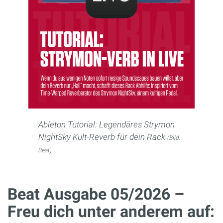
Ableton Tutorial: Legendäres Strymon
NightSky Kult-Reverb für dein Rack
(Bild:
Beat)
Beat Ausgabe 05/2026 –
Freu dich unter anderem auf: